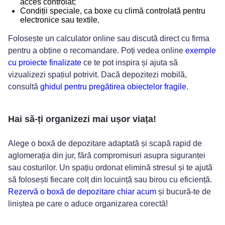
acces controlat;
Condiții speciale, ca boxe cu climă controlată pentru
electronice sau textile.
Folosește un calculator online sau discută direct cu firma
pentru a obține o recomandare. Poți vedea online
exemple
cu proiecte finalizate
ce te pot inspira și ajuta să
vizualizezi spațiul potrivit. Dacă depozitezi mobilă,
consultă
ghidul pentru pregătirea obiectelor fragile
.
Hai să-ți organizezi mai ușor viața!
Alege o boxă de depozitare adaptată și scapă rapid de
aglomerația din jur, fără compromisuri asupra siguranței
sau costurilor. Un spațiu ordonat elimină stresul și te ajută
să folosești fiecare colț din locuință sau birou cu eficiență.
Rezervă o boxă de depozitare chiar acum
și bucură-te de
liniștea pe care o aduce organizarea corectă!