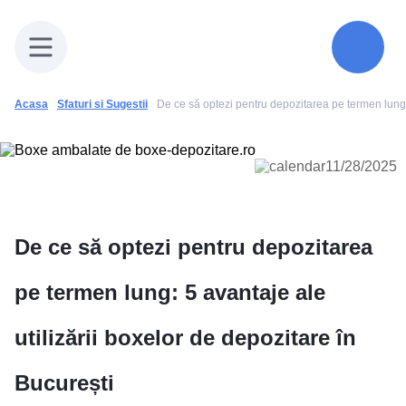
Acasa
Sfaturi si Sugestii
Spatii depozitare
Mutari
11/28/2025
Prețuri
De ce să optezi pentru depozitarea
Galerie
Sfaturi și sugestii
pe termen lung: 5 avantaje ale
Contact
utilizării boxelor de depozitare în
București
(+40) 73 02 38 240