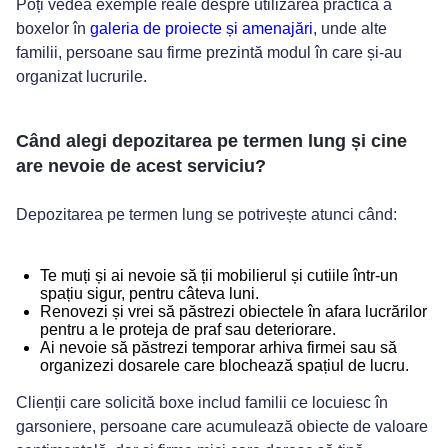
Poți vedea exemple reale despre utilizarea practică a
boxelor în
galeria de proiecte și amenajări
, unde alte
familii, persoane sau firme prezintă modul în care și-au
organizat lucrurile.
Când alegi depozitarea pe termen lung și cine
are nevoie de acest serviciu?
Depozitarea pe termen lung se potrivește atunci când:
Te muți și ai nevoie să ții mobilierul și cutiile într-un
spațiu sigur, pentru câteva luni.
Renovezi și vrei să păstrezi obiectele în afara lucrărilor
pentru a le proteja de praf sau deteriorare.
Ai nevoie să păstrezi temporar arhiva firmei sau să
organizezi dosarele care blochează spațiul de lucru.
Clienții care solicită boxe includ familii ce locuiesc în
garsoniere, persoane care acumulează obiecte de valoare