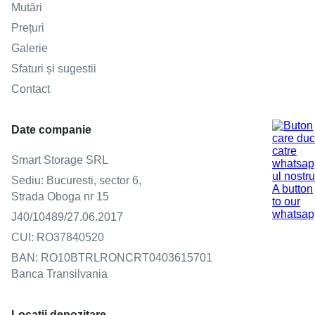
Mutări
Prețuri
Galerie
Sfaturi și sugestii
Contact
Date companie
Smart Storage SRL
Sediu: Bucuresti, sector 6,
Strada Oboga nr 15
J40/10489/27.06.2017
CUI: RO37840520
BAN: RO10BTRLRONCRT0403615701
Banca Transilvania
Locatii depozitare