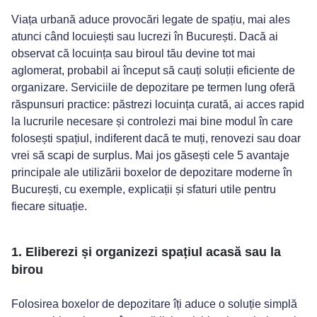
(+40) 72 13 32 618
Viața urbană aduce provocări legate de spațiu, mai ales
atunci când locuiești sau lucrezi în București. Dacă ai
observat că locuința sau biroul tău devine tot mai
aglomerat, probabil ai început să cauți soluții eficiente de
organizare. Serviciile de depozitare pe termen lung oferă
răspunsuri practice: păstrezi locuința curată, ai acces rapid
la lucrurile necesare și controlezi mai bine modul în care
folosești spațiul, indiferent dacă te muți, renovezi sau doar
vrei să scapi de surplus. Mai jos găsești cele 5 avantaje
principale ale utilizării boxelor de depozitare moderne în
București, cu exemple, explicații și sfaturi utile pentru
fiecare situație.
1. Eliberezi și organizezi spațiul acasă sau la
birou
Folosirea boxelor de depozitare îți aduce o soluție simplă