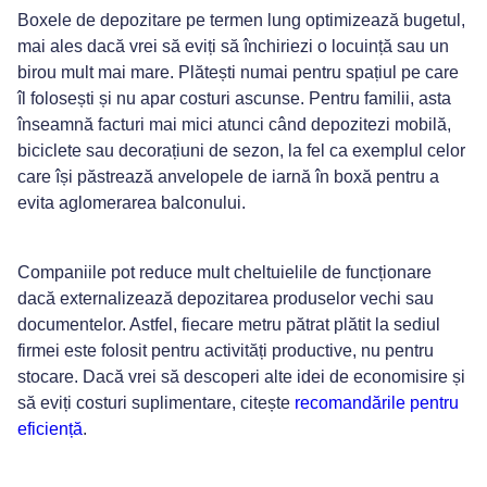
Boxele de depozitare pe termen lung optimizează bugetul,
mai ales dacă vrei să eviți să închiriezi o locuință sau un
birou mult mai mare. Plătești numai pentru spațiul pe care
îl folosești și nu apar costuri ascunse. Pentru familii, asta
înseamnă facturi mai mici atunci când depozitezi mobilă,
biciclete sau decorațiuni de sezon, la fel ca exemplul celor
care își păstrează anvelopele de iarnă în boxă pentru a
evita aglomerarea balconului.
Companiile pot reduce mult cheltuielile de funcționare
dacă externalizează depozitarea produselor vechi sau
documentelor. Astfel, fiecare metru pătrat plătit la sediul
firmei este folosit pentru activități productive, nu pentru
stocare. Dacă vrei să descoperi alte idei de economisire și
să eviți costuri suplimentare, citește
recomandările pentru
eficiență
.