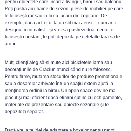
pentru obiectele care încarcă livingul, biroul sau balconul.
Poți păstra aici haine de sezon, piese de mobilier pe care
le folosești rar sau cutii cu jucării din copilărie. De
exemplu, dacă ai trecut la un stil mai aerisit—cum ar fi
designul minimalist—și vrei să păstrezi doar ceea ce
folosești constant, le poți depozita pe celelalte fără să le
arunci.
Mulți clienți aleg să-și mute aici bicicletele iarna sau
decorațiunile de Crăciun atunci când nu le folosesc.
Pentru firme, mutarea stocurilor de produse promoționale
sau a dosarelor arhivate într-un spațiu extern ajută la
menținerea ordinii la birou. Un open space devine mai
plăcut și mai eficient dacă elimini cutiile cu echipamente,
materiale de prezentare sau obiecte sezonale și le
depozitezi separat.
Dacă vrei alte idei de adaptare a boxelor pentru nevoi