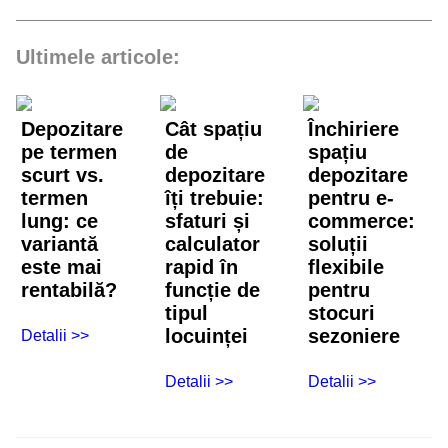
Ultimele articole:
Depozitare
Cât spațiu
Închiriere
pe termen
de
spațiu
scurt vs.
depozitare
depozitare
termen
îți trebuie:
pentru e-
lung: ce
sfaturi și
commerce:
variantă
calculator
soluții
este mai
rapid în
flexibile
rentabilă?
funcție de
pentru
tipul
stocuri
locuinței
sezoniere
Detalii >>
Detalii >>
Detalii >>