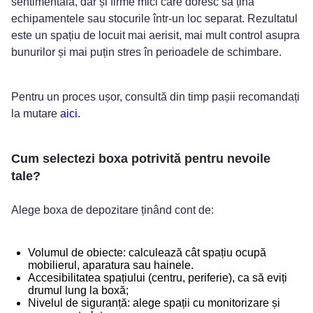
sentimentală, dar și firme mici care doresc să țină
echipamentele sau stocurile într-un loc separat. Rezultatul
este un spațiu de locuit mai aerisit, mai mult control asupra
bunurilor și mai puțin stres în perioadele de schimbare.
Pentru un proces ușor, consultă din timp pașii recomandați
la mutare
aici
.
Cum selectezi boxa potrivită pentru nevoile
tale?
Alege boxa de depozitare ținând cont de:
Volumul de obiecte: calculează cât spațiu ocupă
mobilierul, aparatura sau hainele.
Accesibilitatea spațiului (centru, periferie), ca să eviți
drumul lung la boxă;
Nivelul de siguranță: alege spații cu monitorizare și