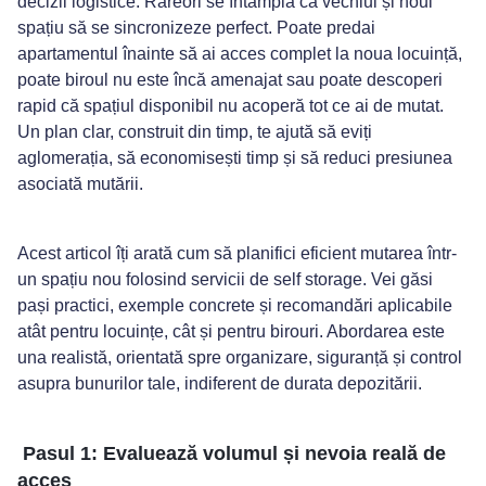
decizii logistice. Rareori se întâmplă ca vechiul și noul
spațiu să se sincronizeze perfect. Poate predai
(+40) 72 13 32 618
apartamentul înainte să ai acces complet la noua locuință,
poate biroul nu este încă amenajat sau poate descoperi
rapid că spațiul disponibil nu acoperă tot ce ai de mutat.
Un plan clar, construit din timp, te ajută să eviți
aglomerația, să economisești timp și să reduci presiunea
asociată mutării.
Acest articol îți arată cum să planifici eficient mutarea într-
un spațiu nou folosind servicii de self storage. Vei găsi
pași practici, exemple concrete și recomandări aplicabile
atât pentru locuințe, cât și pentru birouri. Abordarea este
una realistă, orientată spre organizare, siguranță și control
asupra bunurilor tale, indiferent de durata depozitării.
Pasul 1: Evaluează volumul și nevoia reală de
acces