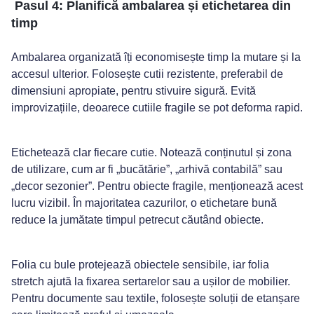
Pasul 4: Planifică ambalarea și etichetarea din
timp
Ambalarea organizată îți economisește timp la mutare și la
accesul ulterior. Folosește cutii rezistente, preferabil de
dimensiuni apropiate, pentru stivuire sigură. Evită
improvizațiile, deoarece cutiile fragile se pot deforma rapid.
Etichetează clar fiecare cutie. Notează conținutul și zona
de utilizare, cum ar fi „bucătărie”, „arhivă contabilă” sau
„decor sezonier”. Pentru obiecte fragile, menționează acest
lucru vizibil. În majoritatea cazurilor, o etichetare bună
reduce la jumătate timpul petrecut căutând obiecte.
Folia cu bule protejează obiectele sensibile, iar folia
stretch ajută la fixarea sertarelor sau a ușilor de mobilier.
Pentru documente sau textile, folosește soluții de etanșare