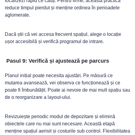
localizezi rapid ce cauți. Pentru firme, această practică
reduce timpul pierdut și menține ordinea în perioadele
aglomerate.
Dacă știi că vei accesa frecvent spațiul, alege o locație
ușor accesibilă și verifică programul de intrare.
Pasul 9: Verifică și ajustează pe parcurs
Planul inițial poate necesita ajustări. Pe măsură ce
mutarea avansează, vei observa ce funcționează și ce
poate fi îmbunătățit. Poate ai nevoie de mai mult spațiu sau
de o reorganizare a layout-ului.
Revizuiește periodic modul de depozitare și elimină
obiectele care nu mai sunt necesare. Această etapă
menține spațiul aerisit și costurile sub control. Flexibilitatea