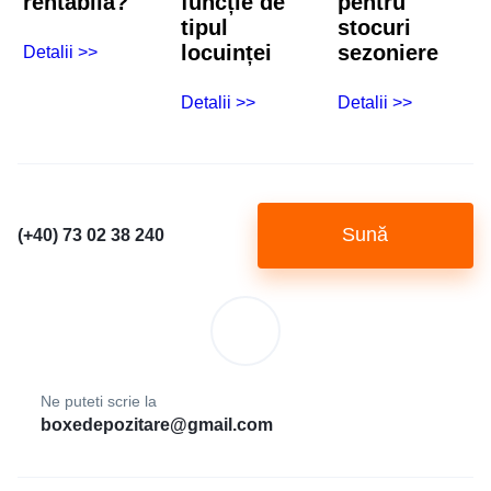
rentabilă?
funcție de
pentru
tipul
stocuri
locuinței
sezoniere
Detalii >>
Detalii >>
Detalii >>
Sună
(+40) 73 02 38 240
Ne puteti scrie la
boxedepozitare@gmail.com