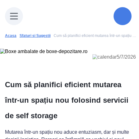
Acasa
Sfaturi si Sugestii
Cum să planifici eficient mutarea într-un spațiu nou folosind servicii de self storage
Spatii depozitare
Mutari
5/7/2026
Prețuri
Cum să planifici eficient mutarea
Galerie
Sfaturi și sugestii
într-un spațiu nou folosind servicii
Contact
de self storage
Mutarea într-un spațiu nou aduce entuziasm, dar și multe
(+40) 73 02 38 240