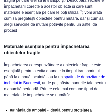
fragile pe care vrei să le transporți? Descoperă secretele
împachetării corecte a acestor obiecte și care sunt
(+40) 72 13 32 618
materialele esențiale pe care le poți utiliza! Îți vom arăta
cum să pregătești obiectele pentru mutare, dar și cum să
alegi serviciile de mutare potrivite pentru un astfel de
proces!
Materiale esențiale pentru împachetarea
obiectelor fragile
Împachetarea corespunzătoare a obiectelor fragile este
esențială pentru a evita daunele în timpul transportului
până la o nouă locuință sau la un
spațiu de depozitare de
închiriat în București
, unde poți păstra bunurile tale pentru
o anumită perioadă. Printre cele mai comune tipuri de
materiale de împachetare se numără:
## hârtia de ambalaj
- ideală pentru protejarea