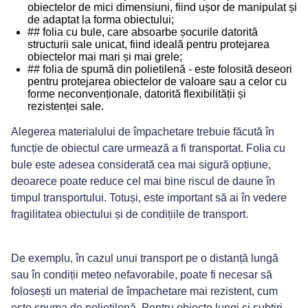
obiectelor de mici dimensiuni, fiind ușor de manipulat și
de adaptat la forma obiectului;
## folia cu bule
, care absoarbe șocurile datorită
structurii sale unicat, fiind ideală pentru protejarea
obiectelor mai mari și mai grele;
## folia de spumă din polietilenă
- este folosită deseori
pentru protejarea obiectelor de valoare sau a celor cu
forme neconvenționale, datorită flexibilității și
rezistenței sale.
Alegerea materialului de împachetare trebuie făcută în
funcție de obiectul care urmează a fi transportat. Folia cu
bule este adesea considerată cea mai sigură opțiune,
deoarece poate reduce cel mai bine riscul de daune în
timpul transportului. Totuși, este important să ai în vedere
fragilitatea obiectului și de condițiile de transport.
De exemplu, în cazul unui transport pe o distanță lungă
sau în condiții meteo nefavorabile, poate fi necesar să
folosești un material de împachetare mai rezistent, cum
este spuma de polietilenă. Pentru obiecte lungi și subțiri,