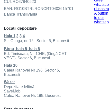
CUI: RO37840520
BAN: RO10BTRLRONCRT0403615701
Banca Transilvania
Locatii depozitare
Hala 1,2,3,4
Str. Oboga, nr. 15 , Sector 6, Bucuresti
Birou, hala 5, hala 6
Bd. Timisoara, Nr. 104E, (lângă CET
VEST), Sector 6, Bucuresti
Hala 10
Calea Rahovei Nr 198, Sector 5,
Bucuresti
Waze:
Depozitare Ieftină
SaveMob
Calea Rahovei Nr. 198, Bucuresti